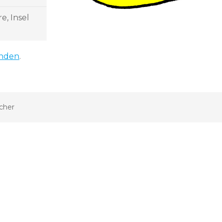
re, Insel
inden
.
cher