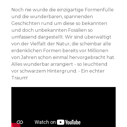
Noch nie wurde die einzigartige Formenfülle
und die wunderbaren, spannenden
Geschichten rund um diese so bekannten
und doch unbekannten Fossilien so
umfassend dargestellt. Wir sind überwältigt
von der Vielfalt der Natur, die scheinbar alle
erdenklichen Formen bereits vor Millionen
von Jahren schon einmal hervorgebracht hat.
Alles wunderbar arrangiert - so leuchtend
vor schwarzem Hintergrund. - Ein echter
Traum!