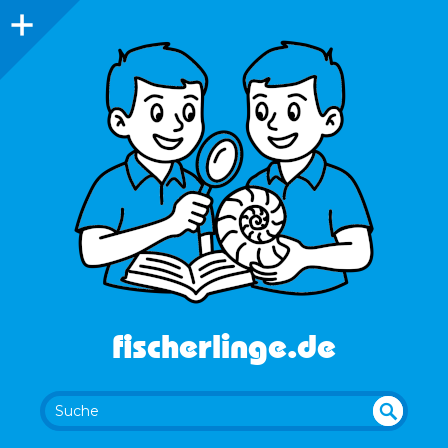
fischerlinge.de
UN
SU