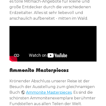
es tolle Mitmach-Angebote für kleine und
große Entdecker durch die verschiedenen
Erdzeitalter. Alles ist sehr liebevoll und
anschaulich aufbereitet - mitten im Wald.
Ammonite Masterpieces
Krönender Abschluss unserer Reise ist der
Besuch der Ausstellung zum gleichnamigen
Buch
Ammonite Masterpieces
. Es sind die
schönsten Ammonitenexemplare berühmter
Fundstellen aus allen Teilen der Welt.