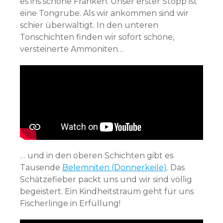
es ins schöne Franken. Unser erster Stopp ist
eine Tongrube. Als wir ankommen sind wir
schier überwältigt. In den unteren
Tonschichten finden wir sofort schöne,
versteinerte Ammoniten…
… und in den oberen Schichten gibt es
Tausende
Belemniten (Donnerkeile)
. Das
Schätzefieber packt uns und wir sind völlig
begeistert. Ein Kindheitstraum geht für uns
Fischerlinge in Erfüllung!