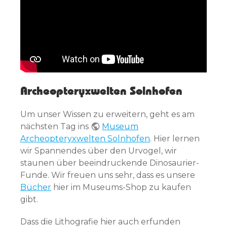
Archeopteryxwelten Solnhofen
Um unser Wissen zu erweitern, geht es am
nächsten Tag ins
Museum
Archeopteryxwelten Solnhofen
. Hier lernen
wir Spannendes über den Urvogel, wir
staunen über beeindruckende Dinosaurier-
Funde. Wir freuen uns sehr, dass es unsere
Bücher
hier im Museums-Shop zu kaufen
gibt.
Dass die Lithografie hier auch erfunden