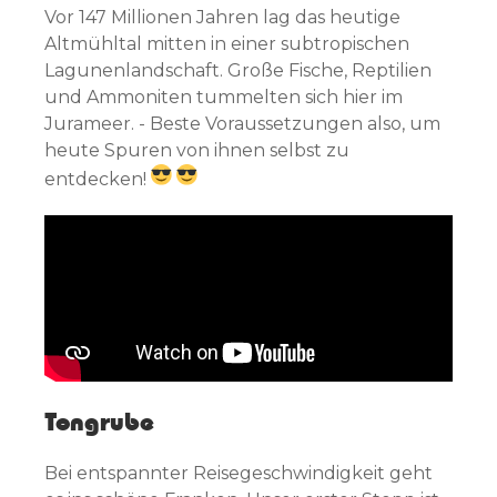
Vor 147 Millionen Jahren lag das heutige
Altmühltal mitten in einer subtropischen
Lagunenlandschaft. Große Fische, Reptilien
und Ammoniten tummelten sich hier im
Jurameer. - Beste Voraussetzungen also, um
heute Spuren von ihnen selbst zu
entdecken!
Tongrube
Bei entspannter Reisegeschwindigkeit geht