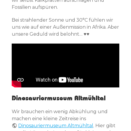
wir selbst Kalkplatten aufschlagen und
Fossilien aufspüren.
Bei strahlender Sonne und 30°C fühlen wir
uns wie auf einer Außenmission in Afrika. Aber
unsere Geduld wird belohnt… ♥♥
Dinosauriermuseum Altmühltal
Wir brauchen ein wenig Abkühlung und
machen eine kleine Zeitreise ins
Dinosauriermuseum Altmühltal
. Hier gibt