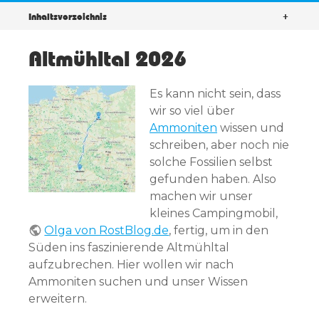
DEF
CH
Inhaltsverzeichnis
+
INE
E
D
Altmühltal 2026
Es kann nicht sein, dass
wir so viel über
Ammoniten
wissen und
schreiben, aber noch nie
solche Fossilien selbst
gefunden haben. Also
machen wir unser
kleines Campingmobil,
Olga von RostBlog.de
, fertig, um in den
Süden ins faszinierende Altmühltal
aufzubrechen. Hier wollen wir nach
Ammoniten suchen und unser Wissen
erweitern.