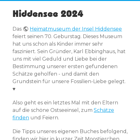
DEF
CH
Hiddensee 2024
INE
E
D
Das
Heimatmuseum der Insel Hiddensee
feiert seinen 70. Geburstag. Dieses Museum
hat uns schon als Kinder immer sehr
fasziniert. Sein Gründer, Karl Ebbinghaus, hat
uns mit viel Geduld und Liebe bei der
Bestimmung unserer ersten gefundenen
Schätze geholfen - und damit den
Grundstein für unsere Fossilien-Liebe gelegt.
♥
Also geht es ein letztes Mal mit den Eltern
auf die schöne Ostseeinsel, zum
Schätze
finden
und Feiern.
Die Tipps unseres eigenen Buches befolgend,
finden wir hier in kurzer Zeit Moostierchen,