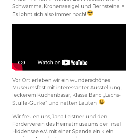
Schwämme, Kronenseeigel und Bernsteine. =
Es lohnt sich also immer noch!
Vor Ort erleben wir ein wunderschönes
Museumsfest mit interessanter Ausstellung,
leckerem Kuchenbasar, Klasse Band „Lachs-
Stulle-Gurke“ und netten Leuten.
Wir freuen uns, Jana Leistner und den
Förderverein des Heimatmuseums der Insel
Hiddensee e.V. mit einer Spende ein klein