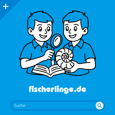
fischerlinge.de
UN
SU