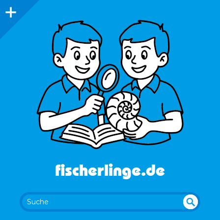
fischerlinge.de
UN
SU