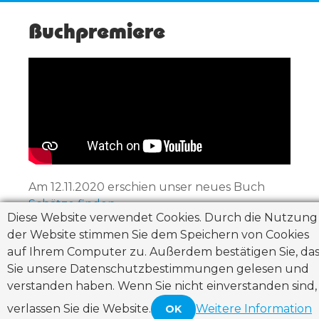
DEF
CH
Buchpremiere
INE
E
D
Am 12.11.2020 erschien unser neues Buch
Schätze finden
Diese Website verwendet Cookies. Durch die Nutzung
der Website stimmen Sie dem Speichern von Cookies
auf Ihrem Computer zu. Außerdem bestätigen Sie, das
Sie unsere Datenschutzbestimmungen gelesen und
schaetze_finden/buchpremiere.txt
· Zuletzt
verstanden haben. Wenn Sie nicht einverstanden sind,
geändert:
2026/01/18
von
Uwe Fischer
verlassen Sie die Website.
Weitere Information
OK