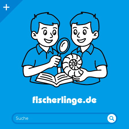
fischerlinge.de
UN
SU