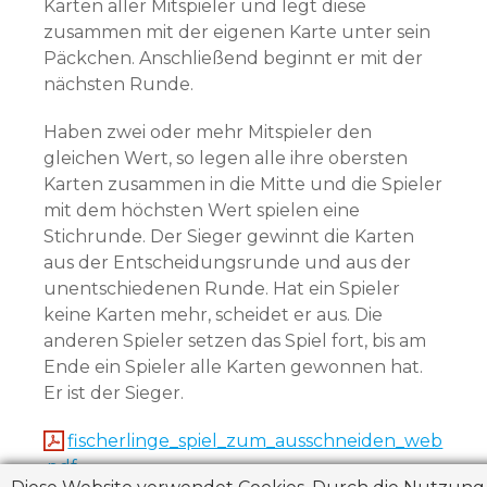
Karten aller Mitspieler und legt diese
zusammen mit der eigenen Karte unter sein
Päckchen. Anschließend beginnt er mit der
nächsten Runde.
Haben zwei oder mehr Mitspieler den
gleichen Wert, so legen alle ihre obersten
Karten zusammen in die Mitte und die Spieler
mit dem höchsten Wert spielen eine
Stichrunde. Der Sieger gewinnt die Karten
aus der Entscheidungsrunde und aus der
unentschiedenen Runde. Hat ein Spieler
keine Karten mehr, scheidet er aus. Die
anderen Spieler setzen das Spiel fort, bis am
Ende ein Spieler alle Karten gewonnen hat.
Er ist der Sieger.
fischerlinge_spiel_zum_ausschneiden_web
.pdf